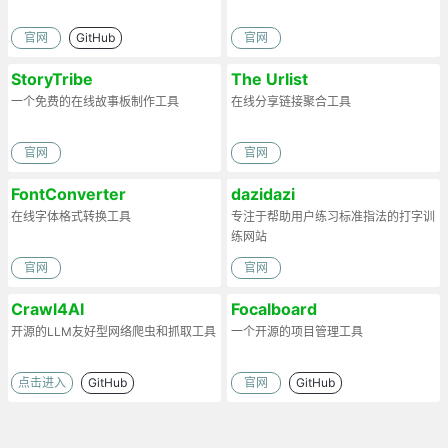
官网
GitHub
官网
StoryTribe
The Urlist
一个免费的在线故事板制作工具
在线分享链接聚合工具
官网
官网
FontConverter
dazidazi
在线字体格式转换工具
专注于帮助用户练习标准指法的打字训
练网站
官网
官网
Crawl4AI
Focalboard
开源的LLM友好型网络爬虫和抓取工具
一个开源的项目管理工具
点击进入
GitHub
官网
GitHub