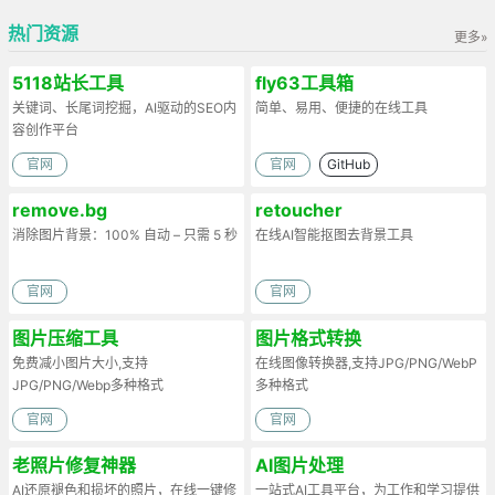
热门资源
更多»
5118站长工具
fly63工具箱
关键词、长尾词挖掘，AI驱动的SEO内
简单、易用、便捷的在线工具
容创作平台
官网
官网
GitHub
remove.bg
retoucher
消除图片背景：100% 自动 – 只需 5 秒
在线AI智能抠图去背景工具
官网
官网
图片压缩工具
图片格式转换
免费减小图片大小,支持
在线图像转换器,支持JPG/PNG/WebP
JPG/PNG/Webp多种格式
多种格式
官网
官网
老照片修复神器
AI图片处理
AI还原褪色和损坏的照片，在线一键修
一站式AI工具平台，为工作和学习提供