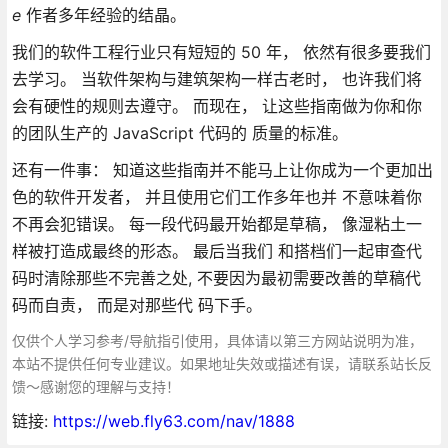
e
作者多年经验的结晶。
我们的软件工程行业只有短短的 50 年， 依然有很多要我们
去学习。 当软件架构与建筑架构一样古老时， 也许我们将
会有硬性的规则去遵守。 而现在， 让这些指南做为你和你
的团队生产的 JavaScript 代码的 质量的标准。
还有一件事： 知道这些指南并不能马上让你成为一个更加出
色的软件开发者， 并且使用它们工作多年也并 不意味着你
不再会犯错误。 每一段代码最开始都是草稿， 像湿粘土一
样被打造成最终的形态。 最后当我们 和搭档们一起审查代
码时清除那些不完善之处, 不要因为最初需要改善的草稿代
码而自责， 而是对那些代 码下手。
仅供个人学习参考/导航指引使用，具体请以第三方网站说明为准，
本站不提供任何专业建议。如果地址失效或描述有误，请联系站长反
馈～感谢您的理解与支持！
链接:
https://web.fly63.com/nav/1888