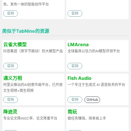
色，发布一体的智能创作平台
官网
官网
类似于TabNine的资源
云雀大模型
LMArena
抖音集团（原字节跳动）的大模型产品
全球最具公信力的AI模型评测平台
官网
官网
通义万相
Fish Audio
阿里云推出的AI创意作画平台，已开放
一个专注于生成式 AI 语音技术的平台
文生视频+图生视频
官网
官网
GitHub
降迹灵
简玩
专业论文降AIGC率、论文降重平台
做任务赚钱，简单易上手