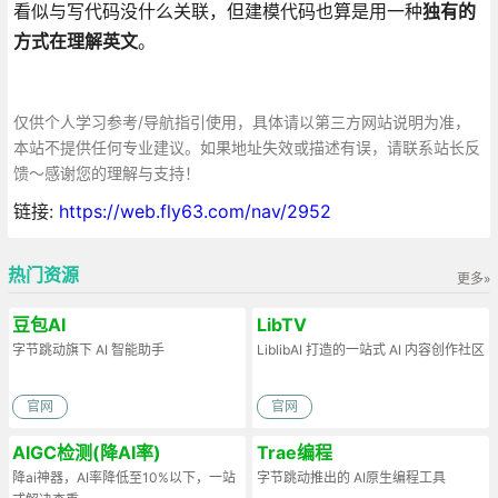
看似与写代码没什么关联，但建模代码也算是用一种
独有的
方式在理解英文
。
仅供个人学习参考/导航指引使用，具体请以第三方网站说明为准，
本站不提供任何专业建议。如果地址失效或描述有误，请联系站长反
馈～感谢您的理解与支持！
链接:
https://web.fly63.com/nav/2952
热门资源
更多»
豆包AI
LibTV
字节跳动旗下 AI 智能助手
LiblibAI 打造的一站式 AI 内容创作社区
官网
官网
AIGC检测(降AI率)
Trae编程
降ai神器，AI率降低至10%以下，一站
字节跳动推出的 AI原生编程工具