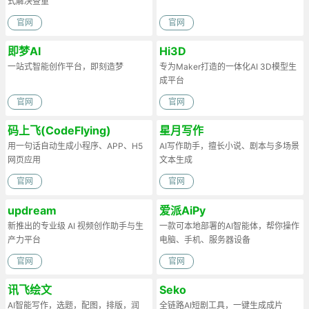
式解决查重
官网
官网
即梦AI
Hi3D
一站式智能创作平台，即刻造梦
专为Maker打造的一体化AI 3D模型生
成平台
官网
官网
码上飞(CodeFlying)
星月写作
用一句话自动生成小程序、APP、H5
AI写作助手，擅长小说、剧本与多场景
网页应用
文本生成
官网
官网
updream
爱派AiPy
新推出的专业级 AI 视频创作助手与生
一款可本地部署的AI智能体，帮你操作
产力平台
电脑、手机、服务器设备
官网
官网
讯飞绘文
Seko
AI智能写作，选题，配图，排版，润
全链路AI短剧工具，一键生成成片