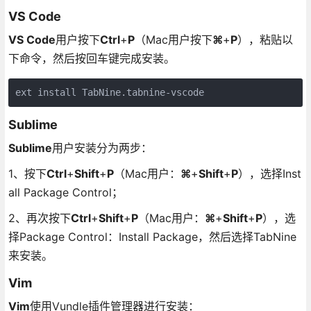
VS Code
VS Code
用户按下
Ctrl
+
P
（Mac用户按下
⌘
+
P
），粘贴以
下命令，然后按回车键完成安装。
ext install TabNine.tabnine-vscode
Sublime
Sublime
用户安装分为两步：
1、按下
Ctrl
+
Shift
+
P
（Mac用户：
⌘
+
Shift
+
P
），选择Inst
all Package Control；
2、再次按下
Ctrl
+
Shift
+
P
（Mac用户：
⌘
+
Shift
+
P
），选
择Package Control：Install Package，然后选择TabNine
来安装。
Vim
Vim
使用Vundle插件管理器进行安装：