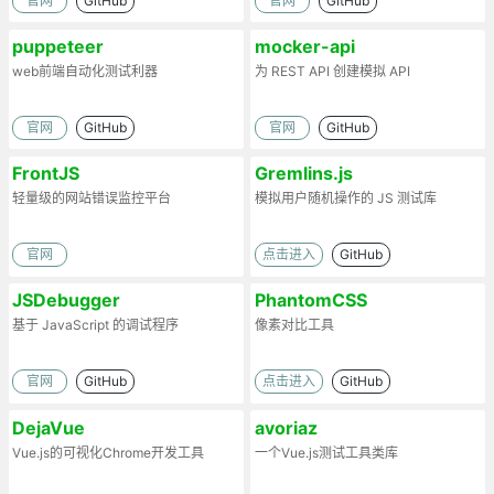
官网
GitHub
官网
GitHub
puppeteer
mocker-api
web前端自动化测试利器
为 REST API 创建模拟 API
官网
GitHub
官网
GitHub
FrontJS
Gremlins.js
轻量级的网站错误监控平台
模拟用户随机操作的 JS 测试库
官网
点击进入
GitHub
JSDebugger
PhantomCSS
基于 JavaScript 的调试程序
像素对比工具
官网
GitHub
点击进入
GitHub
DejaVue
avoriaz
Vue.js的可视化Chrome开发工具
一个Vue.js测试工具类库