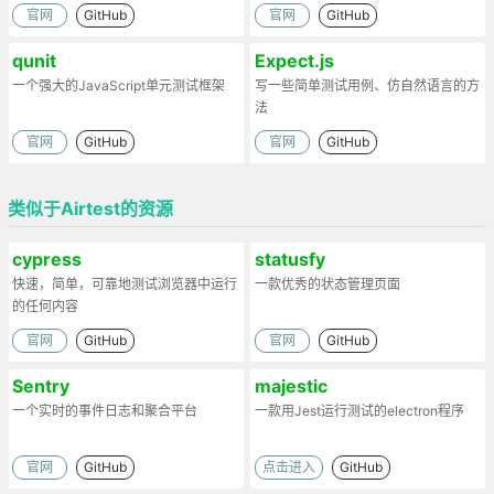
官网
GitHub
官网
GitHub
qunit
Expect.js
一个强大的JavaScript单元测试框架
写一些简单测试用例、仿自然语言的方
法
官网
GitHub
官网
GitHub
类似于Airtest的资源
cypress
statusfy
快速，简单，可靠地测试浏览器中运行
一款优秀的状态管理页面
的任何内容
官网
GitHub
官网
GitHub
Sentry
majestic
一个实时的事件日志和聚合平台
一款用Jest运行测试的electron程序
官网
GitHub
点击进入
GitHub