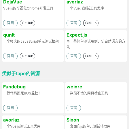
DejaVue
avoriaz
Vue.js的可视化Chrome开发工具
一个Vue.js测试工具类库
官网
GitHub
官网
GitHub
qunit
Expect.js
一个强大的JavaScript单元测试框架
写一些简单测试用例、仿自然语言的方
法
官网
GitHub
官网
GitHub
类似于tape的资源
Fundebug
weinre
一行代码搞定BUG监控！
一款很不错的网页检查工具
官网
官网
avoriaz
Sinon
一个Vue.js测试工具类库
一套面向js的单元测试辅助库