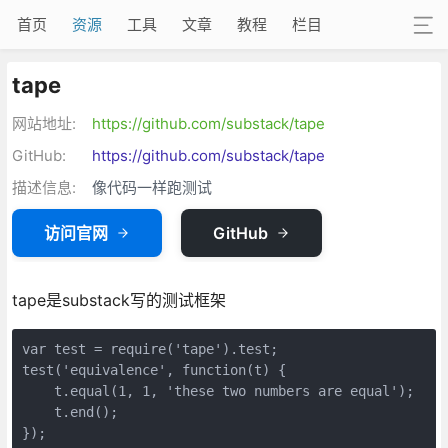
首页
资源
工具
文章
教程
栏目
tape
网站地址:
https://github.com/substack/tape
GitHub:
https://github.com/substack/tape
描述信息:
像代码一样跑测试
访问官网
GitHub
tape是substack写的测试框架
var test = require('tape').test;

test('equivalence', function(t) {

    t.equal(1, 1, 'these two numbers are equal');

    t.end();

});