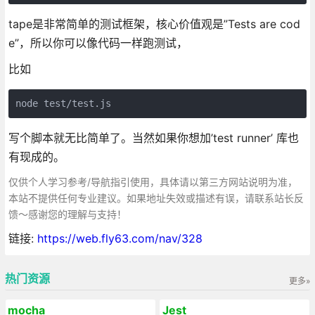
tape是非常简单的测试框架，核心价值观是”Tests are cod
e”，所以你可以像代码一样跑测试，
比如
node test/test.js
写个脚本就无比简单了。当然如果你想加’test runner’ 库也
有现成的。
仅供个人学习参考/导航指引使用，具体请以第三方网站说明为准，
本站不提供任何专业建议。如果地址失效或描述有误，请联系站长反
馈～感谢您的理解与支持！
链接:
https://web.fly63.com/nav/328
热门资源
更多»
mocha
Jest