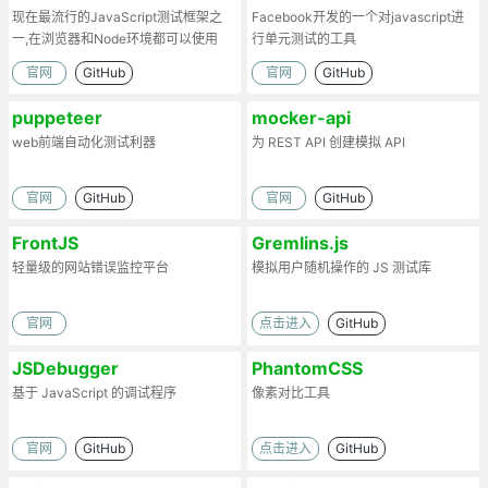
现在最流行的JavaScript测试框架之
Facebook开发的一个对javascript进
一,在浏览器和Node环境都可以使用
行单元测试的工具
官网
GitHub
官网
GitHub
puppeteer
mocker-api
web前端自动化测试利器
为 REST API 创建模拟 API
官网
GitHub
官网
GitHub
FrontJS
Gremlins.js
轻量级的网站错误监控平台
模拟用户随机操作的 JS 测试库
官网
点击进入
GitHub
JSDebugger
PhantomCSS
基于 JavaScript 的调试程序
像素对比工具
官网
GitHub
点击进入
GitHub