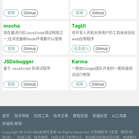
官网
GitHub
官网
GitHub
mocha
TagUI
现在最流行的JavaScript测试框架之
非开发人员和业务用户的工具来自动化
一,在浏览器和Node环境都可以使用
web应用程序
官网
GitHub
点击进入
GitHub
JSDebugger
Karma
基于 JavaScript 的调试程序
一款由Google团队开发的一套前端测
试运行框架
官网
GitHub
官网
GitHub
首页
技术导航
在线工具
技术文章
教程资源
前端标签
AI工具集
前端库/框架