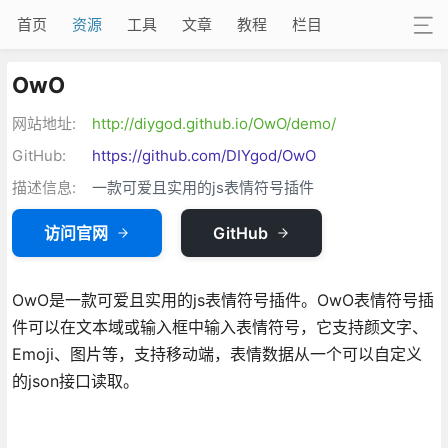
首页
资源
工具
文章
教程
栏目
OwO
网站地址:
http://diygod.github.io/OwO/demo/
GitHub:
https://github.com/DIYgod/OwO
描述信息:
一款可爱且实用的js表情符号插件
访问官网
GitHub
OwO是一款可爱且实用的js表情符号插件。OwO表情符号插
件可以在文本域或输入框中输入表情符号，它支持颜文字、
Emoji、图片等，支持移动端，表情数据从一个可以自定义
的json接口读取。