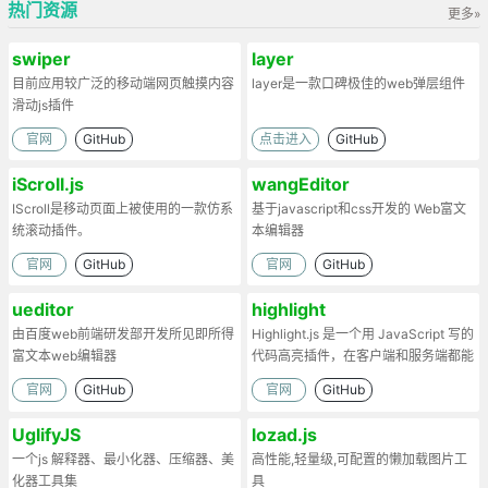
热门资源
更多»
swiper
layer
目前应用较广泛的移动端网页触摸内容
layer是一款口碑极佳的web弹层组件
滑动js插件
官网
GitHub
点击进入
GitHub
iScroll.js
wangEditor
IScroll是移动页面上被使用的一款仿系
基于javascript和css开发的 Web富文
统滚动插件。
本编辑器
官网
GitHub
官网
GitHub
ueditor
highlight
由百度web前端研发部开发所见即所得
Highlight.js 是一个用 JavaScript 写的
富文本web编辑器
代码高亮插件，在客户端和服务端都能
工作。
官网
GitHub
官网
GitHub
UglifyJS
lozad.js
一个js 解释器、最小化器、压缩器、美
高性能,轻量级,可配置的懒加载图片工
化器工具集
具