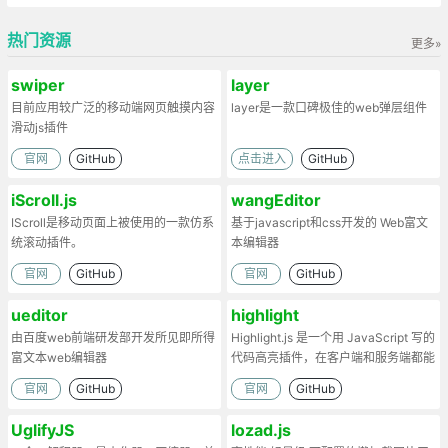
热门资源
更多»
swiper
layer
目前应用较广泛的移动端网页触摸内容
layer是一款口碑极佳的web弹层组件
滑动js插件
官网
GitHub
点击进入
GitHub
iScroll.js
wangEditor
IScroll是移动页面上被使用的一款仿系
基于javascript和css开发的 Web富文
统滚动插件。
本编辑器
官网
GitHub
官网
GitHub
ueditor
highlight
由百度web前端研发部开发所见即所得
Highlight.js 是一个用 JavaScript 写的
富文本web编辑器
代码高亮插件，在客户端和服务端都能
工作。
官网
GitHub
官网
GitHub
UglifyJS
lozad.js