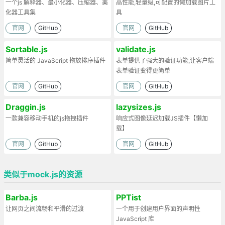
一个js 解释器、最小化器、压缩器、美
高性能,轻量级,可配置的懒加载图片工
化器工具集
具
官网
GitHub
官网
GitHub
Sortable.js
validate.js
简单灵活的 JavaScript 拖放排序插件
表单提供了强大的验证功能,让客户端
表单验证变得更简单
官网
GitHub
官网
GitHub
Draggin.js
lazysizes.js
一款兼容移动手机的js拖拽插件
响应式图像延迟加载JS插件【懒加
载】
官网
GitHub
官网
GitHub
类似于mock.js的资源
Barba.js
PPTist
让网页之间流畅和平滑的过渡
一个用于创建用户界面的声明性
JavaScript 库