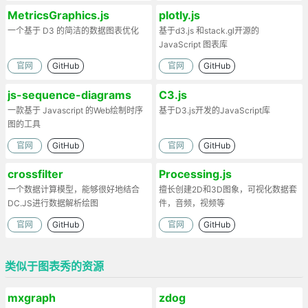
MetricsGraphics.js
plotly.js
一个基于 D3 的简洁的数据图表优化
基于d3.js 和stack.gl开源的
JavaScript 图表库
官网
GitHub
官网
GitHub
js-sequence-diagrams
C3.js
一款基于 Javascript 的Web绘制时序
基于D3.js开发的JavaScript库
图的工具
官网
GitHub
官网
GitHub
crossfilter
Processing.js
一个数据计算模型，能够很好地结合
擅长创建2D和3D图象，可视化数据套
DC.JS进行数据解析绘图
件，音频，视频等
官网
GitHub
官网
GitHub
类似于图表秀的资源
mxgraph
zdog