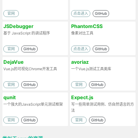
官网
点击进入
GitHub
JSDebugger
PhantomCSS
基于 JavaScript 的调试程序
像素对比工具
官网
GitHub
点击进入
GitHub
DejaVue
avoriaz
Vue.js的可视化Chrome开发工具
一个Vue.js测试工具类库
官网
GitHub
官网
GitHub
qunit
Expect.js
一个强大的JavaScript单元测试框架
写一些简单测试用例、仿自然语言的方
法
官网
GitHub
官网
GitHub