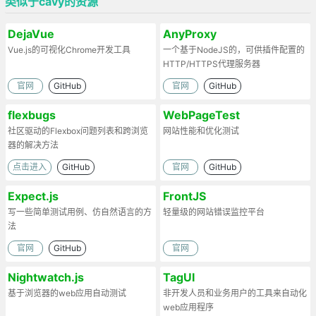
类似于cavy的资源
DejaVue
AnyProxy
Vue.js的可视化Chrome开发工具
一个基于NodeJS的，可供插件配置的
HTTP/HTTPS代理服务器
官网
GitHub
官网
GitHub
flexbugs
WebPageTest
社区驱动的Flexbox问题列表和跨浏览
网站性能和优化测试
器的解决方法
点击进入
GitHub
官网
GitHub
Expect.js
FrontJS
写一些简单测试用例、仿自然语言的方
轻量级的网站错误监控平台
法
官网
GitHub
官网
Nightwatch.js
TagUI
基于浏览器的web应用自动测试
非开发人员和业务用户的工具来自动化
web应用程序