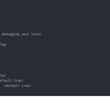
 debugging your tests

ag

es

efault true)

  (default true)
