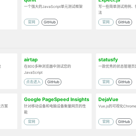
一个强大的JavaScript单元测试框架
写一些简单测试用例、
法
官网
GitHub
官网
GitHub
airtap
statusfy
统
在800多种浏览器中测试您的
一款优秀的状态管理页
JavaScript
点击进入
GitHub
官网
GitHub
Google PageSpeed Insights
DejaVue
决方案
针对移动设备和电脑设备衡量网页的性
Vue.js的可视化Chro
能
官网
官网
GitHub