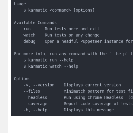
Usage

    $ karmatic <command> [options]

Available Commands

    run      Run tests once and exit

    watch    Run tests on any change

    debug    Open a headful Puppeteer instance for
For more info, run any command with the `--help` fl
    $ karmatic run --help

    $ karmatic watch --help

Options

    -v, --version    Displays current version

    --files          Minimatch pattern for test fil
    --headless       Run using Chrome Headless  (d
    --coverage       Report code coverage of tests
    -h, --help       Displays this message