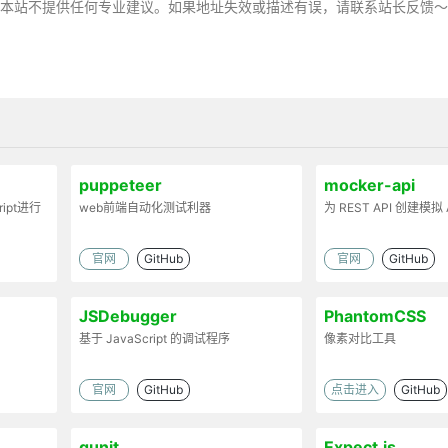
，本站不提供任何专业建议。如果地址失效或描述有误，请联系站长反馈
puppeteer
mocker-api
ript进行
web前端自动化测试利器
为 REST API 创建模拟 
官网
GitHub
官网
GitHub
JSDebugger
PhantomCSS
基于 JavaScript 的调试程序
像素对比工具
官网
GitHub
点击进入
GitHub
qunit
Expect.js