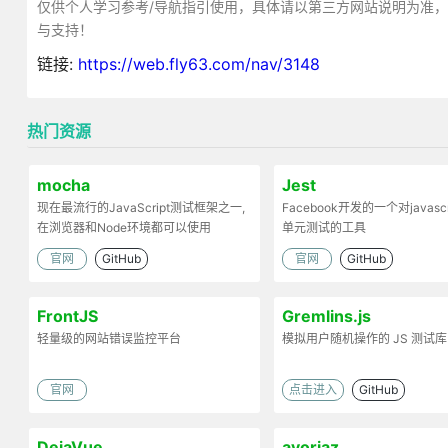
仅供个人学习参考/导航指引使用，具体请以第三方网站说明为准
与支持！
链接:
https://web.fly63.com/nav/3148
热门资源
mocha
Jest
现在最流行的JavaScript测试框架之一,
Facebook开发的一个对javasc
在浏览器和Node环境都可以使用
单元测试的工具
官网
GitHub
官网
GitHub
FrontJS
Gremlins.js
轻量级的网站错误监控平台
模拟用户随机操作的 JS 测试库
官网
点击进入
GitHub
DejaVue
avoriaz