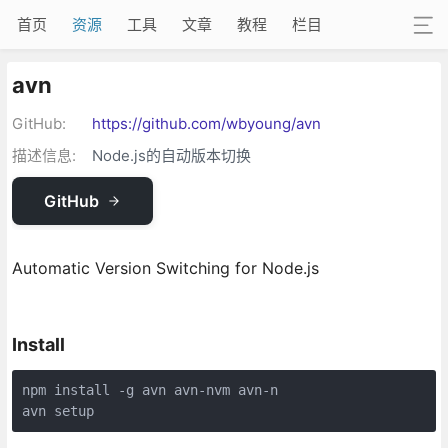
首页
资源
工具
文章
教程
栏目
avn
GitHub:
https://github.com/wbyoung/avn
描述信息:
Node.js的自动版本切换
GitHub
Automatic Version Switching for Node.js
Install
npm install -g avn avn-nvm avn-n

avn setup