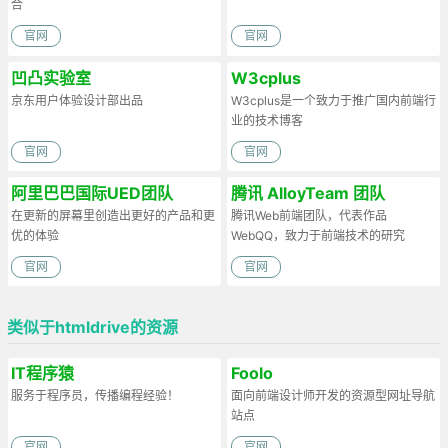
合
官网
官网
凹凸实验室
W3cplus
京东用户体验设计部出品
W3cplus是一个致力于推广国内前端行
业的技术博客
官网
官网
阿里巴巴国际UED团队
腾讯 AlloyTeam 团队
在更新的屏幕里创造出更好的产品和更
腾讯Web前端团队，代表作品
优的体验
WebQQ，致力于前端技术的研究
官网
官网
类似于htmldrive的资源
IT程序猿
Foolo
服务于程序员，传播编程经验！
面向前端设计师开发的资源型网址导航
站点
官网
官网