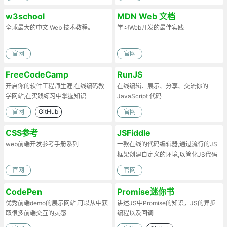
w3school
MDN Web 文档
全球最大的中文 Web 技术教程。
学习Web开发的最佳实践
官网
官网
FreeCodeCamp
RunJS
开启你的软件工程师生涯,在线编码教
在线编辑、展示、分享、交流你的
学网站,在实践练习中掌握知识
JavaScript 代码
官网
GitHub
官网
CSS参考
JSFiddle
web前端开发参考手册系列
一款在线的代码编辑器,通过流行的JS
框架创建自定义的环境,以简化JS代码
官网
官网
CodePen
Promise迷你书
优秀前端demo的展示网站,可以从中获
讲述JS中Promise的知识，JS的异步
取很多前端交互的灵感
编程以及回调