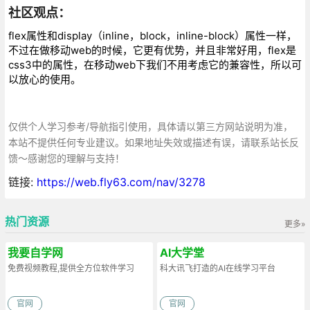
社区观点：
flex属性和display（inline，block，inline-block）属性一样，
不过在做移动web的时候，它更有优势，并且非常好用，flex是
css3中的属性，在移动web下我们不用考虑它的兼容性，所以可
以放心的使用。
仅供个人学习参考/导航指引使用，具体请以第三方网站说明为准，
本站不提供任何专业建议。如果地址失效或描述有误，请联系站长反
馈～感谢您的理解与支持！
链接:
https://web.fly63.com/nav/3278
热门资源
更多»
我要自学网
AI大学堂
免费视频教程,提供全方位软件学习
科大讯飞打造的AI在线学习平台
官网
官网