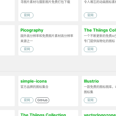
寻图片素材与摄影图片免费打包下载
令人难忘的动画图标素
官网
官网
Picography
The Thiings Col
国外高分辨率和免费图片素材高分辨率
一个不断更新的免费AI
来源之一
专门提供拟物化的图标
官网
官网
simple-icons
Illustrio
官方品牌的图标集合
一款免费的图标图库，
图标集
官网
GitHub
官网
The Thiings Collection
vectorlogozone