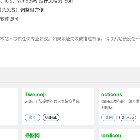
iOS、Windows 设计风格的 icon
陆，其余免费）调整很方便
类软件即可
，本站不提供任何专业建议。如果地址失效或描述有误，请联系站长反馈
Twemoji
octicons
witter团队提供的强大表情符号库
GitHub发布的一组开
材图标
官网
GitHub
官网
GitHub
寻图网
lordicon