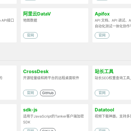
阿里云DataV
Apifox
API接口
地图数据
API 文档、API 调试、AP
自动化测试一体化协作
官网
官网
CrossDesk
站长工具
的
开源轻量级和跨平台的远程桌面软件
站长SEO权重查询工具,
官网
GitHub
官网
sdk-js
Datatool
适用于JavaScript的Tanker客户端加密
视频下载神器，支持多
SDK