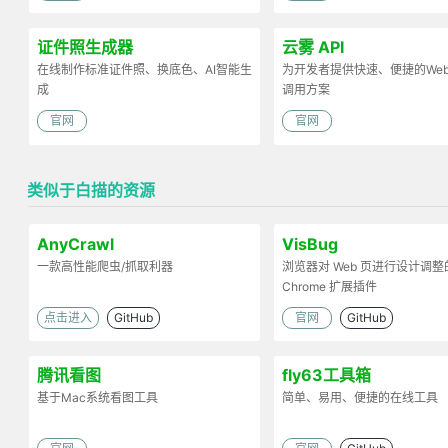
证件照生成器
云雾 API
在线制作标准证件照、换底色、AI智能生
为开发者提供快速、便捷的Web 
成
调用方案
官网
官网
类似于白描的资源
AnyCrawl
VisBug
一款高性能爬虫/抓取利器
浏览器对 Web 页进行设计调整
Chrome 扩展插件
点击进入
GitHub
官网
GitHub
腾讯看图
fly63工具箱
基于Mac系统看图工具
简单、易用、便捷的在线工具