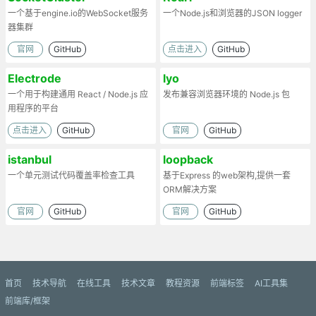
一个基于engine.io的WebSocket服务
一个Node.js和浏览器的JSON logger
器集群
官网
GitHub
点击进入
GitHub
Electrode
lyo
一个用于构建通用 React / Node.js 应
发布兼容浏览器环境的 Node.js 包
用程序的平台
点击进入
GitHub
官网
GitHub
istanbul
loopback
一个单元测试代码覆盖率检查工具
基于Express 的web架构,提供一套
ORM解决方案
官网
GitHub
官网
GitHub
首页
技术导航
在线工具
技术文章
教程资源
前端标签
AI工具集
前端库/框架