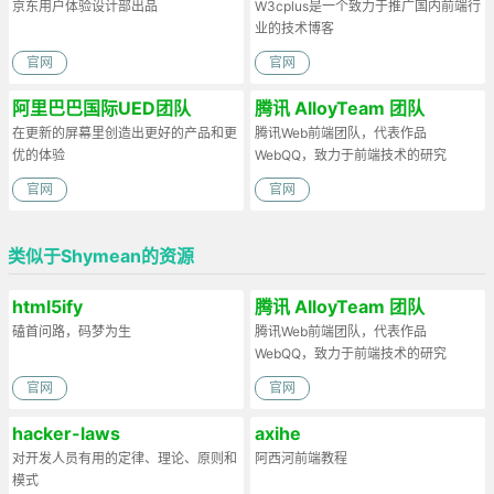
京东用户体验设计部出品
W3cplus是一个致力于推广国内前端行
业的技术博客
官网
官网
阿里巴巴国际UED团队
腾讯 AlloyTeam 团队
在更新的屏幕里创造出更好的产品和更
腾讯Web前端团队，代表作品
优的体验
WebQQ，致力于前端技术的研究
官网
官网
类似于Shymean的资源
html5ify
腾讯 AlloyTeam 团队
磕首问路，码梦为生
腾讯Web前端团队，代表作品
WebQQ，致力于前端技术的研究
官网
官网
hacker-laws
axihe
对开发人员有用的定律、理论、原则和
阿西河前端教程
模式