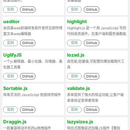
统滚动插件。
本编辑器
官网
GitHub
官网
GitHub
ueditor
highlight
由百度web前端研发部开发所见即所得
Highlight.js 是一个用 JavaScript 写的
富文本web编辑器
代码高亮插件，在客户端和服务端都能
工作。
官网
GitHub
官网
GitHub
UglifyJS
lozad.js
一个js 解释器、最小化器、压缩器、美
高性能,轻量级,可配置的懒加载图片工
化器工具集
具
官网
GitHub
官网
GitHub
Sortable.js
validate.js
简单灵活的 JavaScript 拖放排序插件
表单提供了强大的验证功能,让客户端
表单验证变得更简单
官网
GitHub
官网
GitHub
Draggin.js
lazysizes.js
一款兼容移动手机的js拖拽插件
响应式图像延迟加载JS插件【懒加