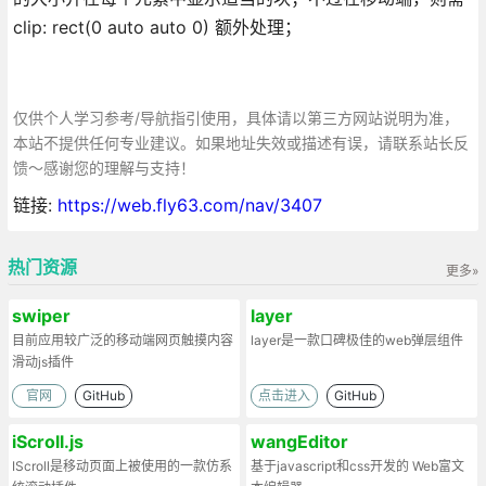
clip: rect(0 auto auto 0) 额外处理；
仅供个人学习参考/导航指引使用，具体请以第三方网站说明为准，
本站不提供任何专业建议。如果地址失效或描述有误，请联系站长反
馈～感谢您的理解与支持！
链接:
https://web.fly63.com/nav/3407
热门资源
更多»
swiper
layer
目前应用较广泛的移动端网页触摸内容
layer是一款口碑极佳的web弹层组件
滑动js插件
官网
GitHub
点击进入
GitHub
iScroll.js
wangEditor
IScroll是移动页面上被使用的一款仿系
基于javascript和css开发的 Web富文