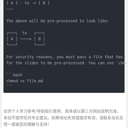
[ A ] - to -> [ B ]
~~~
The above will be pre-processed to look like:
┌───┐  to   ┌───┐
│ A │ ────> │ B │
└───┘       └───┘
For security reasons, you must pass a file that has e
for the slides to be pre-processed. You can use `chmo
```bash
chmod +x file.md
```
仅供个人学习参考/导航指引使用，具体请以第三方网站说明为准，
本站不提供任何专业建议。如果地址失效或描述有误，请联系站长反
馈～感谢您的理解与支持！