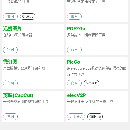
一款调试API工具
在线照片加曲线文字工具
官网
GitHub
官网
迅捷图片
PDF2Go
在线PS图片编辑器
多功能PDF编辑转换工具
官网
官网
微订阅
PicGo
桌面版微信公众号订阅利器
用electron-vue构建的简单而漂亮的图
片上传工具
官网
官网
GitHub
剪映(CapCut)
elecV2P
一款全能易用的视频编辑工具
一款不止于 MITM 的网络工具
官网
点击进入
GitHub