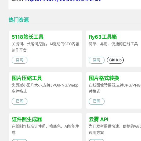
热门资源
5118站长工具
fly63工具箱
关键词、长尾词挖掘，AI驱动的SEO内容
简单、易用、便捷的在线工具
创作平台
官网
官网
GitHub
图片压缩工具
图片格式转换
免费减小图片大小,支持JPG/PNG/Webp
在线图像转换器,支持JPG/PNG
多种格式
种格式
官网
官网
证件照生成器
云雾 API
在线制作标准证件照、换底色、AI智能生
为开发者提供快速、便捷的Web 
成
调用方案