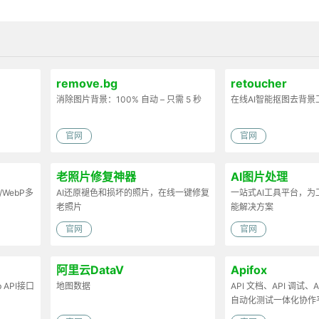
remove.bg
retoucher
消除图片背景：100% 自动 – 只需 5 秒
在线AI智能抠图去背景
官网
官网
老照片修复神器
AI图片处理
/WebP多
AI还原褪色和损坏的照片，在线一键修复
一站式AI工具平台，
老照片
能解决方案
官网
官网
阿里云DataV
Apifox
API接口
地图数据
API 文档、API 调试、AP
自动化测试一体化协作