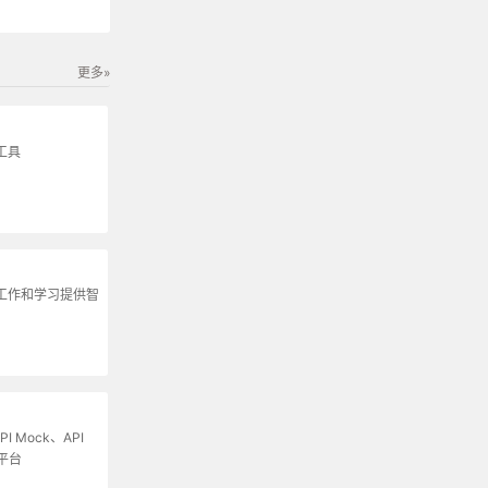
更多»
工具
为工作和学习提供智
I Mock、API
平台