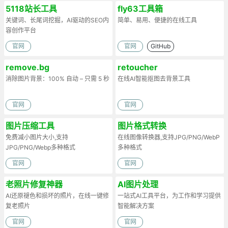
5118站长工具
fly63工具箱
关键词、长尾词挖掘，AI驱动的SEO内
简单、易用、便捷的在线工具
容创作平台
官网
官网
GitHub
remove.bg
retoucher
消除图片背景：100% 自动 – 只需 5 秒
在线AI智能抠图去背景工具
官网
官网
图片压缩工具
图片格式转换
免费减小图片大小,支持
在线图像转换器,支持JPG/PNG/WebP
JPG/PNG/Webp多种格式
多种格式
官网
官网
老照片修复神器
AI图片处理
AI还原褪色和损坏的照片，在线一键修
一站式AI工具平台，为工作和学习提供
复老照片
智能解决方案
官网
官网