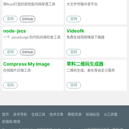
用Rust打造的高性能内网穿透工具
大文件传输共享平台
官网
GitHub
官网
node-jscs
Videofk
一个 JavaScript 的代码风格检查工具
免费在线视频嗅探下载器
官网
GitHub
官网
Compress My Image
草料二维码生成器
在线图片压缩工具
二维码生成、美化等自定义服务
官网
官网
首页
技术导航
在线工具
技术文章
教程资源
前端标签
AI工具集
前端库/框架