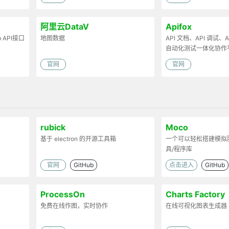
阿里云DataV
Apifox
API接口
地图数据
API 文档、API 调试、AP
自动化测试一体化协作
官网
官网
rubick
Moco
基于 electron 的开源工具箱
一个可以轻松搭建模拟
具/程序库
官网
GitHub
点击进入
GitHub
ProcessOn
Charts Factory
免费在线作图，实时协作
在线可视化图表生成器