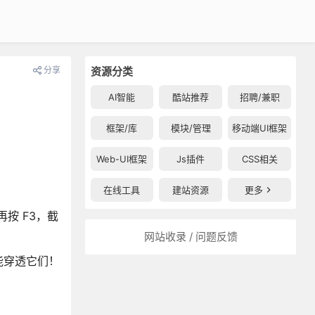
分享
资源分类
AI智能
酷站推荐
招聘/兼职
框架/库
模块/管理
移动端UI框架
Web-UI框架
Js插件
CSS相关
在线工具
建站资源
更多
再按 F3，截
网站收录 / 问题反馈
能穿透它们！