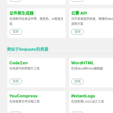
证件照生成器
云雾 API
在线制作标准证件照、换底色、AI智能生
为开发者提供快速、便捷的Web 
成
调用方案
官网
官网
类似于Snipaste的资源
CodeZen
WordHTML
在线源代码转图片工具
在线Word转Html编辑器
官网
官网
YouCompress
iNstantLogo
在线免费文件压缩工具
在线免费LOGO设计工具