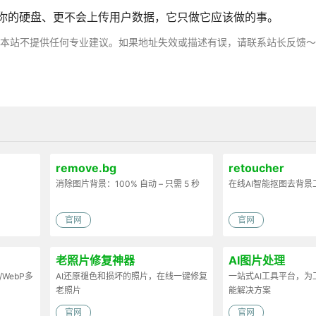
扫描你的硬盘、更不会上传用户数据，它只做它应该做的事。
，本站不提供任何专业建议。如果地址失效或描述有误，请联系站长反馈
remove.bg
retoucher
消除图片背景：100% 自动 – 只需 5 秒
在线AI智能抠图去背景
官网
官网
老照片修复神器
AI图片处理
/WebP多
AI还原褪色和损坏的照片，在线一键修复
一站式AI工具平台，
老照片
能解决方案
官网
官网