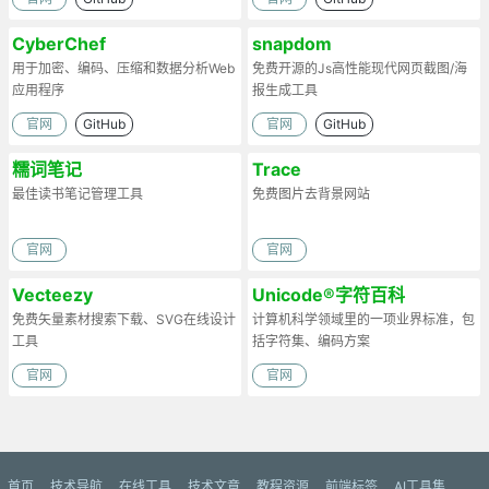
CyberChef
snapdom
用于加密、编码、压缩和数据分析Web
免费开源的Js高性能现代网页截图/海
应用程序
报生成工具
官网
GitHub
官网
GitHub
糯词笔记
Trace
最佳读书笔记管理工具
免费图片去背景网站
官网
官网
Vecteezy
Unicode®字符百科
免费矢量素材搜索下载、SVG在线设计
计算机科学领域里的一项业界标准，包
工具
括字符集、编码方案
官网
官网
首页
技术导航
在线工具
技术文章
教程资源
前端标签
AI工具集