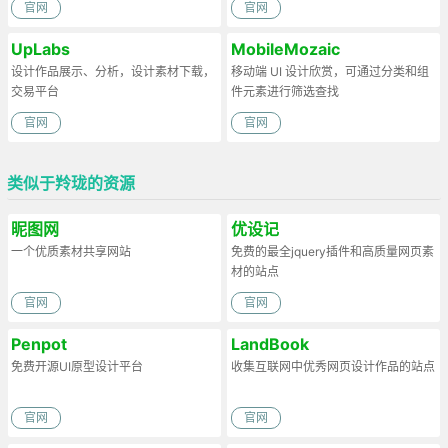
官网
官网
UpLabs
MobileMozaic
设计作品展示、分析，设计素材下载，
移动端 UI 设计欣赏，可通过分类和组
交易平台
件元素进行筛选查找
官网
官网
类似于羚珑的资源
昵图网
优设记
一个优质素材共享网站
免费的最全jquery插件和高质量网页素
材的站点
官网
官网
Penpot
LandBook
免费开源UI原型设计平台
收集互联网中优秀网页设计作品的站点
官网
官网