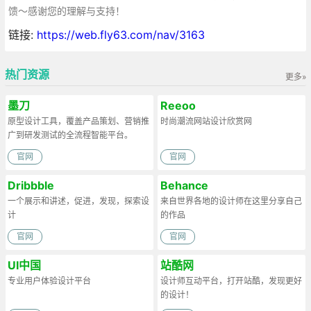
馈～感谢您的理解与支持！
链接:
https://web.fly63.com/nav/3163
热门资源
更多»
墨刀
Reeoo
原型设计工具，覆盖产品策划、营销推
时尚潮流网站设计欣赏网
广到研发测试的全流程智能平台。
官网
官网
Dribbble
Behance
一个展示和讲述，促进，发现，探索设
来自世界各地的设计师在这里分享自己
计
的作品
官网
官网
UI中国
站酷网
专业用户体验设计平台
设计师互动平台，打开站酷，发现更好
的设计！