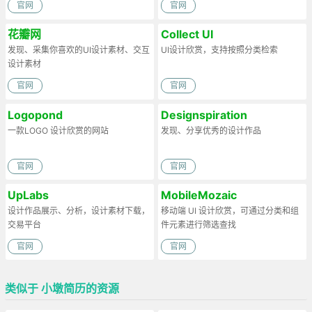
官网
官网
花瓣网
Collect UI
发现、采集你喜欢的UI设计素材、交互
UI设计欣赏，支持按照分类检索
设计素材
官网
官网
Logopond
Designspiration
一款LOGO 设计欣赏的网站
发现、分享优秀的设计作品
官网
官网
UpLabs
MobileMozaic
设计作品展示、分析，设计素材下载，
移动端 UI 设计欣赏，可通过分类和组
交易平台
件元素进行筛选查找
官网
官网
类似于 小墩简历的资源