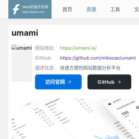
Web前端开发网
首页
资源
工具
文
web.fly63.com
umami
网站地址:
https://umami.is/
GitHub:
https://github.com/mikecao/umami
描述信息:
快速方便的网站数据分析平台
访问官网
GitHub