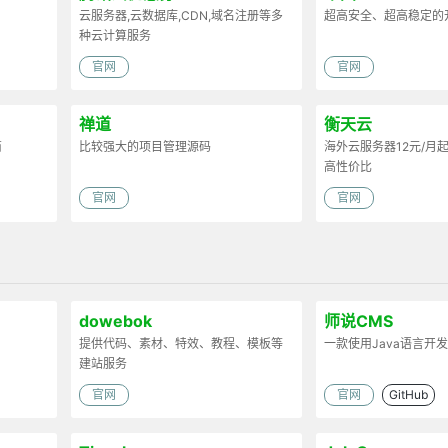
云服务器,云数据库,CDN,域名注册等多
超高安全、超高稳定的
种云计算服务
官网
官网
禅道
衡天云
商
比较强大的项目管理源码
海外云服务器12元/月
高性价比
官网
官网
dowebok
师说CMS
提供代码、素材、特效、教程、模板等
一款使用Java语言开发
建站服务
官网
官网
GitHub