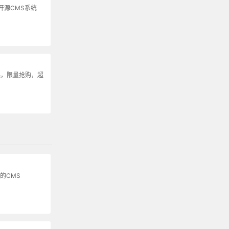
开源CMS系统
起，限量抢购，超
的CMS