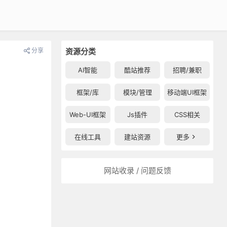
分享
资源分类
AI智能
酷站推荐
招聘/兼职
框架/库
模块/管理
移动端UI框架
Web-UI框架
Js插件
CSS相关
在线工具
建站资源
更多
网站收录 / 问题反馈