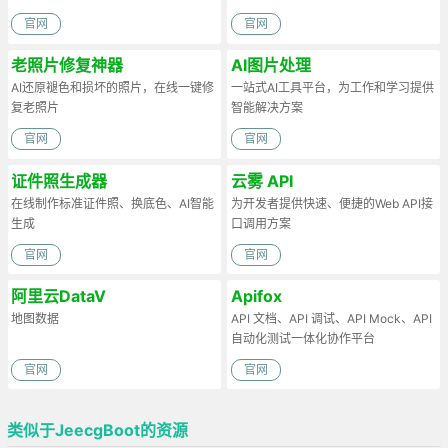
官网
官网
老照片修复神器
AI图片处理
AI还原褪色和损坏的照片，在线一键修
一站式AI工具平台，为工作和学习提供
复老照片
智能解决方案
官网
官网
证件照生成器
云雾 API
在线制作标准证件照、换底色、AI智能
为开发者提供快速、便捷的Web API接
生成
口调用方案
官网
官网
阿里云DataV
Apifox
地图数据
API 文档、API 调试、API Mock、API
自动化测试一体化协作平台
官网
官网
类似于JeecgBoot的资源