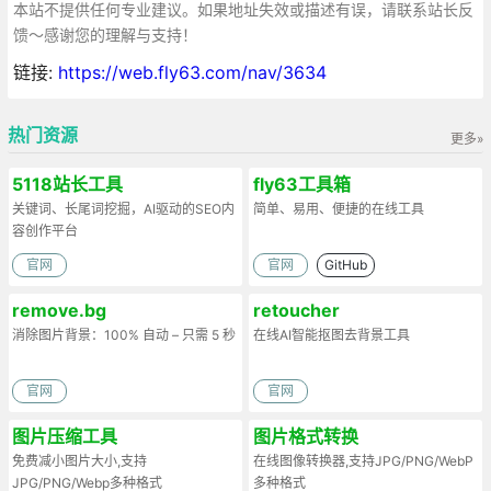
本站不提供任何专业建议。如果地址失效或描述有误，请联系站长反
馈～感谢您的理解与支持！
链接:
https://web.fly63.com/nav/3634
热门资源
更多»
5118站长工具
fly63工具箱
关键词、长尾词挖掘，AI驱动的SEO内
简单、易用、便捷的在线工具
容创作平台
官网
官网
GitHub
remove.bg
retoucher
消除图片背景：100% 自动 – 只需 5 秒
在线AI智能抠图去背景工具
官网
官网
图片压缩工具
图片格式转换
免费减小图片大小,支持
在线图像转换器,支持JPG/PNG/WebP
JPG/PNG/Webp多种格式
多种格式