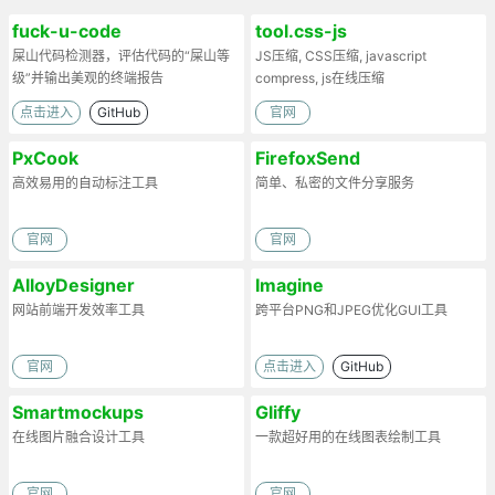
fuck-u-code
tool.css-js
屎山代码检测器，评估代码的“屎山等
JS压缩, CSS压缩, javascript
级”并输出美观的终端报告
compress, js在线压缩
点击进入
GitHub
官网
PxCook
FirefoxSend
高效易用的自动标注工具
简单、私密的文件分享服务
官网
官网
AlloyDesigner
Imagine
网站前端开发效率工具
跨平台PNG和JPEG优化GUI工具
官网
点击进入
GitHub
Smartmockups
Gliffy
在线图片融合设计工具
一款超好用的在线图表绘制工具
官网
官网