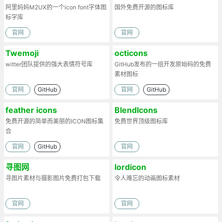
阿里妈妈M2UX的一个icon font字体图
国外免费开源的图标库
标字库
官网
官网
Twemoji
octicons
witter团队提供的强大表情符号库
GitHub发布的一组开发原始码的免费
素材图标
官网
GitHub
官网
GitHub
feather icons
BlendIcons
免费开源的简单而美丽的ICON图标集
免费世界顶级图标库
合
官网
GitHub
官网
寻图网
lordicon
寻图片素材与摄影图片免费打包下载
令人难忘的动画图标素材
官网
官网