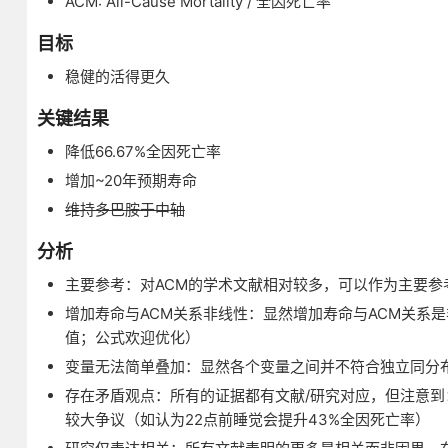
ACM: All-Cause Mortality / 全因死亡率
目标
稳健的活得更久
关键结果
降低66.67%全因死亡率
增加~20年预期寿命
维持多巴胺于中轴
分析
主要参考：对ACM的学术文献相对较多，可以作为主要参
增加寿命与ACM关系非线性：显然增加寿命与ACM关系
值；公式欢迎优化）
变量无法简单叠加：显然各个变量之间并不符合独立同分
存在矛盾观点：所有的证据都有文献/研究对应，但注意
较大争议（如认为22点前睡觉会提升43%全因死亡率）