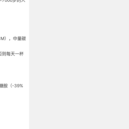
7000步的人
ACM），中量碳
（否则每天一杯
糖胺（-39%