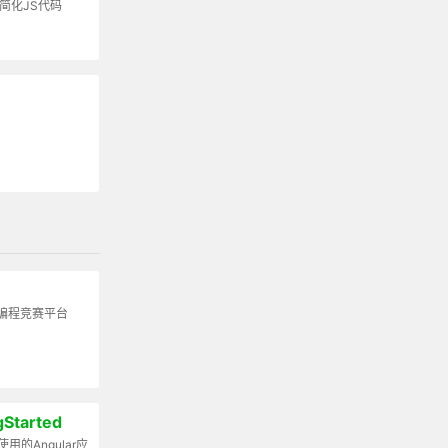
简化JS代码
编程竞赛平台
gStarted
中使用的Angular应