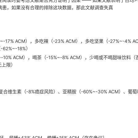
读时要考虑文献是否充分证明了因果 —— 如某文献表明了日均>=
病患，如果没有合理的排除这块数据，那此文献调查失真
~-17% ACM），多吃辣（-23% ACM），多吃坚果（-27%~-4% 
62%~-18%）
%~-10% ACM），喝茶（-15%~-8% ACM），少喝或不喝甜味饮料
，无上限）
维生素（-8%癌症风险）、亚精胺（-60%~-30% ACM）、葡萄
好，
早睡+43% ACM，晚睡+15% ACM（存在争议）