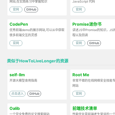
网站,在实践练习中掌握知识
JavaScript 代码
官网
GitHub
官网
CodePen
Promise迷你书
优秀前端demo的展示网站,可以从中获取
讲述JS中Promise的知识，J
很多前端交互的灵感
程以及回调
官网
官网
GitHub
类似于HowToLiveLonger的资源
self-llm
Root Me
开源大模型食用指南
非常不错的在线网络安全技能
网站
点击进入
GitHub
官网
Oalib
前端技术清单
一个完全免费的论文搜索网站
性能优化是前端老生常谈的一