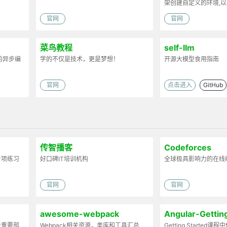
架创建自定义的环境,以
官网
官网
菜鸟教程
self-llm
S的异步编
学的不仅是技术，更是梦想！
开源大模型食用指南
官网
点击进入
GitHub
传智播客
Codeforces
专项练习
好口碑IT培训机构
全球极具影响力的在线
官网
官网
awesome-webpack
Angular-Gettin
个重要部
Webpack相关资源，类库和工具汇总
Getting Started课程