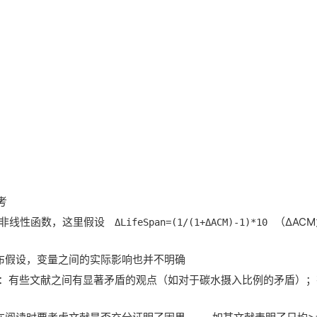
考
是非线性函数，这里假设
（ΔAC
ΔLifeSpan=(1/(1+ΔACM)-1)*10
布假设，变量之间的实际影响也并不明确
到：有些文献之间有显著矛盾的观点（如对于碳水摄入比例的矛盾）；