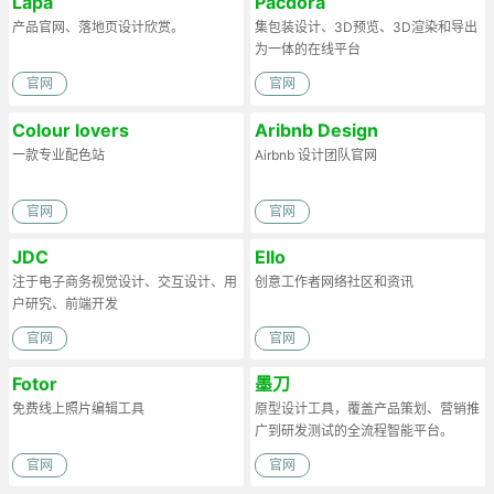
Lapa
Pacdora
产品官网、落地页设计欣赏。
集包装设计、3D预览、3D渲染和导出
为一体的在线平台
官网
官网
Colour lovers
Aribnb Design
一款专业配色站
Airbnb 设计团队官网
官网
官网
JDC
Ello
注于电子商务视觉设计、交互设计、用
创意工作者网络社区和资讯
户研究、前端开发
官网
官网
Fotor
墨刀
免费线上照片编辑工具
原型设计工具，覆盖产品策划、营销推
广到研发测试的全流程智能平台。
官网
官网