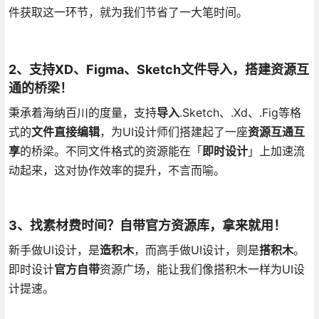
件获取这一环节，就为我们节省了一大笔时间。
2、支持XD、Figma、Sketch文件导入，搭建资源互
通的桥梁！
秉承着海纳百川的度量，支持
导入
.Sketch、.Xd、.Fig等格
式的
文件直接编辑
，为UI设计师们搭建起了一座
资源互通互
享
的桥梁。不同文件格式的资源能在「
即时设计
」上加速流
动起来，这对协作效率的提升，不言而喻。
3、找素材费时间？自带官方资源库，拿来就用！
新手做UI设计，是
造积木
，而高手做UI设计，则是
搭积木
。
即时设计
官方自带
资源广场，能让我们像搭积木一样为UI设
计提速。