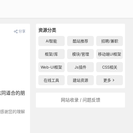
资源分类
分享
AI智能
酷站推荐
招聘/兼职
框架/库
模块/管理
移动端UI框架
Web-UI框架
Js插件
CSS相关
在线工具
建站资源
更多
群志同道合的朋
网站收录 / 问题反馈
～感谢您的理解