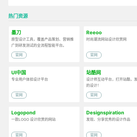
热门资源
墨刀
Reeoo
原型设计工具，覆盖产品策划、营销推
时尚潮流网站设计欣赏网
广到研发测试的全流程智能平台。
官网
官网
UI中国
站酷网
专业用户体验设计平台
设计师互动平台，打开站酷，
的设计！
官网
官网
Logopond
Designspiration
一款LOGO 设计欣赏的网站
发现、分享优秀的设计作品
官网
官网