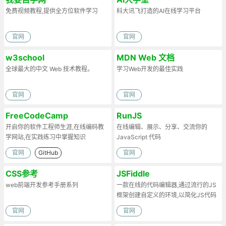
免费视频教程,提供全方位软件学习
科大讯飞打造的AI在线学习平台
官网
官网
w3school
MDN Web 文档
全球最大的中文 Web 技术教程。
学习Web开发的最佳实践
官网
官网
FreeCodeCamp
RunJS
开启你的软件工程师生涯,在线编码教
在线编辑、展示、分享、交流你的
学网站,在实践练习中掌握知识
JavaScript 代码
官网
GitHub
官网
CSS参考
JSFiddle
web前端开发参考手册系列
一款在线的代码编辑器,通过流行的JS
框架创建自定义的环境,以简化JS代码
官网
官网