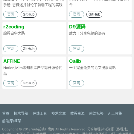
手册, 它概述并讨论了前端工程的实践
台
官网
GitHub
官网
GitHub
r2coding
D9源码
编程自学之路
致力于分享完整的源码
官网
GitHub
官网
AFFiNE
Oalib
Notion,Miro等知识库产品等开源替代
一个完全免费的论文搜索网站
品
官网
GitHub
官网
首页
技术导航
在线工具
技术文章
教程资源
前端标签
AI工具集
前端库/框架