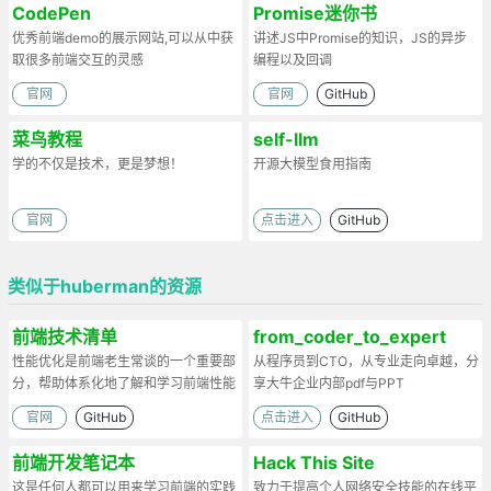
CodePen
Promise迷你书
优秀前端demo的展示网站,可以从中获
讲述JS中Promise的知识，JS的异步
取很多前端交互的灵感
编程以及回调
官网
官网
GitHub
菜鸟教程
self-llm
学的不仅是技术，更是梦想！
开源大模型食用指南
官网
点击进入
GitHub
类似于huberman的资源
前端技术清单
from_coder_to_expert
性能优化是前端老生常谈的一个重要部
从程序员到CTO，从专业走向卓越，分
分，帮助体系化地了解和学习前端性能
享大牛企业内部pdf与PPT
优化
官网
GitHub
点击进入
GitHub
前端开发笔记本
Hack This Site
这是任何人都可以用来学习前端的实践
致力于提高个人网络安全技能的在线平