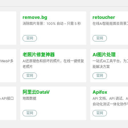
remove.bg
retoucher
消除图片背景：100% 自动 – 只需 5 秒
在线AI智能抠图去背景
官网
官网
老照片修复神器
AI图片处理
/WebP多
AI还原褪色和损坏的照片，在线一键修复
一站式AI工具平台，
老照片
能解决方案
官网
官网
阿里云DataV
Apifox
API接口
地图数据
API 文档、API 调试、AP
自动化测试一体化协作
官网
官网