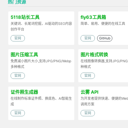
热门资源
5118站长工具
fly63工具箱
关键词、长尾词挖掘，AI驱动的SEO内容
简单、易用、便捷的在线工具
创作平台
官网
官网
GitHub
图片压缩工具
图片格式转换
免费减小图片大小,支持JPG/PNG/Webp
在线图像转换器,支持JPG/PNG
多种格式
种格式
官网
官网
证件照生成器
云雾 API
在线制作标准证件照、换底色、AI智能生
为开发者提供快速、便捷的Web 
成
调用方案
官网
官网