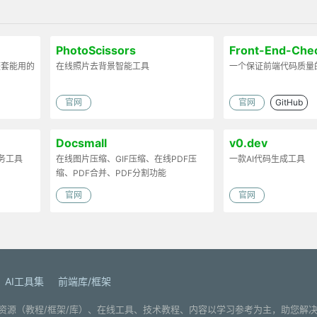
PhotoScissors
Front-End-Chec
整套能用的
在线照片去背景智能工具
一个保证前端代码质量
官网
官网
GitHub
Docsmall
v0.dev
服务工具
在线图片压缩、GIF压缩、在线PDF压
一款AI代码生成工具
缩、PDF合并、PDF分割功能
官网
官网
AI工具集
前端库/框架
. 分享编程学习资源（教程/框架/库）、在线工具、技术教程、内容以学习参考为主，助