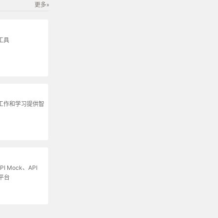
更多»
工具
为工作和学习提供智
I Mock、API
平台