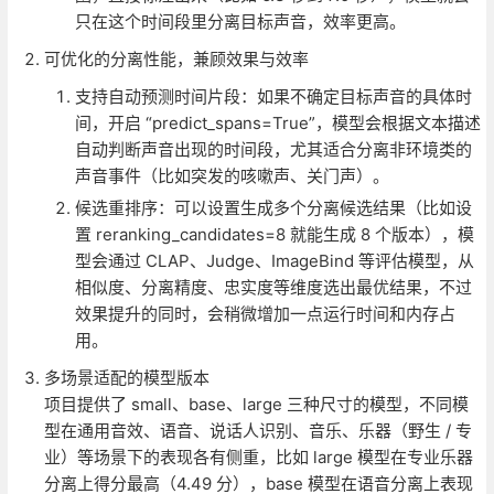
只在这个时间段里分离目标声音，效率更高。
可优化的分离性能，兼顾效果与效率
支持自动预测时间片段：如果不确定目标声音的具体时
间，开启 “predict_spans=True”，模型会根据文本描述
自动判断声音出现的时间段，尤其适合分离非环境类的
声音事件（比如突发的咳嗽声、关门声）。
候选重排序：可以设置生成多个分离候选结果（比如设
置 reranking_candidates=8 就能生成 8 个版本），模
型会通过 CLAP、Judge、ImageBind 等评估模型，从
相似度、分离精度、忠实度等维度选出最优结果，不过
效果提升的同时，会稍微增加一点运行时间和内存占
用。
多场景适配的模型版本
项目提供了 small、base、large 三种尺寸的模型，不同模
型在通用音效、语音、说话人识别、音乐、乐器（野生 / 专
业）等场景下的表现各有侧重，比如 large 模型在专业乐器
分离上得分最高（4.49 分），base 模型在语音分离上表现