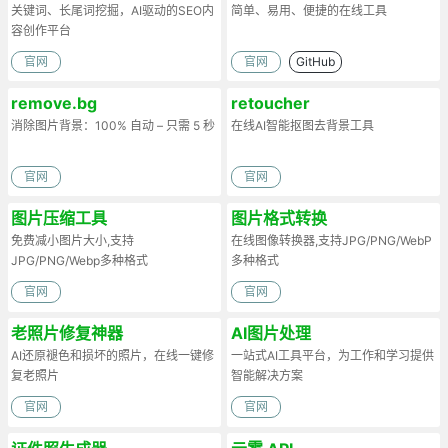
关键词、长尾词挖掘，AI驱动的SEO内
简单、易用、便捷的在线工具
容创作平台
官网
官网
GitHub
remove.bg
retoucher
消除图片背景：100% 自动 – 只需 5 秒
在线AI智能抠图去背景工具
官网
官网
图片压缩工具
图片格式转换
免费减小图片大小,支持
在线图像转换器,支持JPG/PNG/WebP
JPG/PNG/Webp多种格式
多种格式
官网
官网
老照片修复神器
AI图片处理
AI还原褪色和损坏的照片，在线一键修
一站式AI工具平台，为工作和学习提供
复老照片
智能解决方案
官网
官网