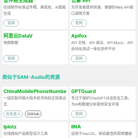
证件照生成器
云雾 API
在线制作标准证件照、换底色、AI智能
为开发者提供快速、便捷的Web API接
生成
口调用方案
官网
官网
阿里云DataV
Apifox
地图数据
API 文档、API 调试、API Mock、API
自动化测试一体化协作平台
官网
官网
类似于SAM-Audio的资源
ChinaMobilePhoneNumberRegex
GPTGuard
一组匹配中国大陆手机号码的正则表达
专注于保护ChatGPT对话安全工具，
式
为AI和数据分析提供安全环境
点击进入
GitHub
官网
Iplotz
IINA
在线网站产品原型设计工具
适用于macOS，体验最佳的视频播放