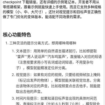
checkpoint 下载链接，还有详细的示例笔记本，开发者不用从
零搭建框架，跟着示例就能快速上手使用。而且它支持多种规格
的模型（小、中、大尺寸），还针对视觉提示和目标声音正确性
做了专门优化的变体版本，能适配不同场景的需求。
核心功能特色
三种灵活的提示分离方式，想用哪种用哪种
文本提示：用简单的自然语言描述就行，比如想提取
“雷声”“男人说话声”“汽车鸣笛声”，直接输入对应的短语
（注意按要求用小写名词或动词短语，不用复杂句
子），模型就能精准定位并分离。
视觉提示：如果有对应的视频，只要给视频帧加上掩码
（标记出发声的物体），模型就能关联视觉信息，分离
出该物体对应的声音，比如视频里点击吉他手，就能提
取出吉他的声音。
时间片段提示：如果知道目标声音出现的具体时间范
围，直接标注出来（比如 6.3 秒到 7.0 秒），模型就会