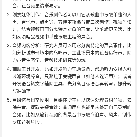
音，让音频更清晰易听。
创意媒体制作：音乐创作者可以用它从歌曲中提取单独的人
声、吉他声、鼓声等，方便重新混音或二次创作；视频剪辑
时，结合视频画面分离特定对象的声音，让剪辑更灵活，比
如从演唱会视频中单独提取主唱的声音。
音频内容分析：研究人员可以用它分离特定的声音事件，比
如分析城市环境中的鸟鸣声、工业场景中的设备运行声，助
力声音生态学、音频技术研究等领域。
辅助工具开发：比如开发听力辅助设备，帮助听力受损人群
过滤环境噪音，只聚焦于关键声音（如他人说话声）；或者
开发语音转文字辅助工具，先分离目标语音再转写，提升转
写准确率。
自媒体与日常使用：自媒体博主可以快速处理素材音频，去
除杂音、提取关键音效；普通用户也能用来处理自己录制的
音频，比如从旅行视频的背景音中提取海浪声、风声，制作
专属音频片段。