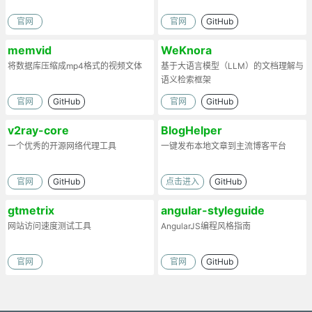
官网
官网
GitHub
memvid
WeKnora
将数据库压缩成mp4格式的视频文体
基于大语言模型（LLM）的文档理解与
语义检索框架
官网
GitHub
官网
GitHub
v2ray-core
BlogHelper
一个优秀的开源网络代理工具
一键发布本地文章到主流博客平台
官网
GitHub
点击进入
GitHub
gtmetrix
angular-styleguide
网站访问速度测试工具
AngularJS编程风格指南
官网
官网
GitHub