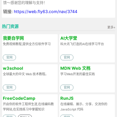
馈～感谢您的理解与支持！
链接:
https://web.fly63.com/nav/3744
热门资源
更多»
我要自学网
AI大学堂
免费视频教程,提供全方位软件学习
科大讯飞打造的AI在线学习平台
官网
官网
w3school
MDN Web 文档
全球最大的中文 Web 技术教程。
学习Web开发的最佳实践
官网
官网
FreeCodeCamp
RunJS
开启你的软件工程师生涯,在线编码教
在线编辑、展示、分享、交流你的
学网站,在实践练习中掌握知识
JavaScript 代码