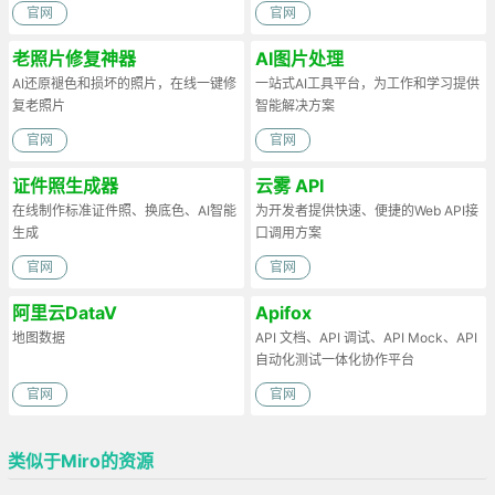
官网
官网
老照片修复神器
AI图片处理
AI还原褪色和损坏的照片，在线一键修
一站式AI工具平台，为工作和学习提供
复老照片
智能解决方案
官网
官网
证件照生成器
云雾 API
在线制作标准证件照、换底色、AI智能
为开发者提供快速、便捷的Web API接
生成
口调用方案
官网
官网
阿里云DataV
Apifox
地图数据
API 文档、API 调试、API Mock、API
自动化测试一体化协作平台
官网
官网
类似于Miro的资源