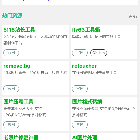
热门资源
更多»
5118站长工具
fly63工具箱
关键词、长尾词挖掘，AI驱动的SEO内
简单、易用、便捷的在线工具
容创作平台
官网
官网
GitHub
remove.bg
retoucher
消除图片背景：100% 自动 – 只需 5 秒
在线AI智能抠图去背景工具
官网
官网
图片压缩工具
图片格式转换
免费减小图片大小,支持
在线图像转换器,支持JPG/PNG/WebP
JPG/PNG/Webp多种格式
多种格式
官网
官网
老照片修复神器
AI图片处理