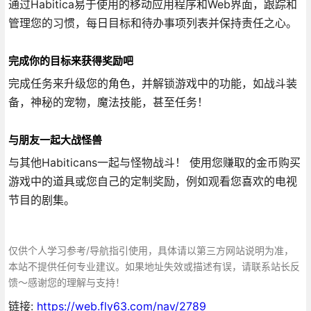
通过Habitica易于使用的移动应用程序和Web界面，跟踪和
管理您的习惯，每日目标和待办事项列表并保持责任之心。
完成你的目标来获得奖励吧
完成任务来升级您的角色，并解锁游戏中的功能，如战斗装
备，神秘的宠物，魔法技能，甚至任务！
与朋友一起大战怪兽
与其他Habiticans一起与怪物战斗！ 使用您赚取的金币购买
游戏中的道具或您自己的定制奖励，例如观看您喜欢的电视
节目的剧集。
仅供个人学习参考/导航指引使用，具体请以第三方网站说明为准，
本站不提供任何专业建议。如果地址失效或描述有误，请联系站长反
馈～感谢您的理解与支持！
链接:
https://web.fly63.com/nav/2789