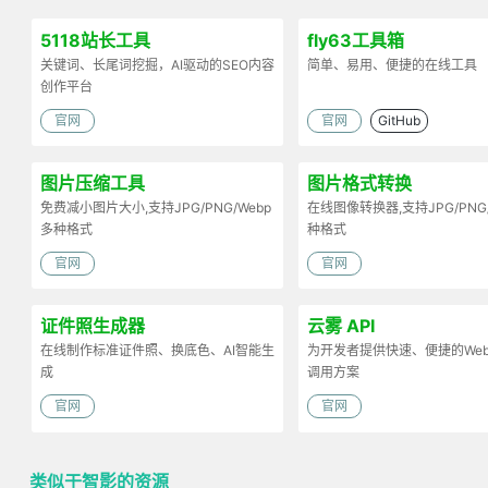
5118站长工具
fly63工具箱
关键词、长尾词挖掘，AI驱动的SEO内容
简单、易用、便捷的在线工具
创作平台
官网
官网
GitHub
图片压缩工具
图片格式转换
免费减小图片大小,支持JPG/PNG/Webp
在线图像转换器,支持JPG/PNG
多种格式
种格式
官网
官网
证件照生成器
云雾 API
在线制作标准证件照、换底色、AI智能生
为开发者提供快速、便捷的Web 
成
调用方案
官网
官网
类似于智影的资源