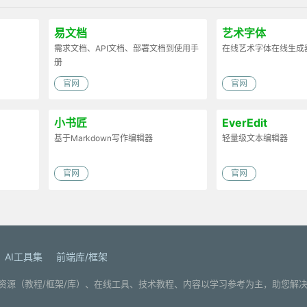
易文档
艺术字体
需求文档、API文档、部署文档到使用手
在线艺术字体在线生成
册
官网
官网
小书匠
EverEdit
基于Markdown写作编辑器
轻量级文本编辑器
官网
官网
AI工具集
前端库/框架
. 分享编程学习资源（教程/框架/库）、在线工具、技术教程、内容以学习参考为主，助