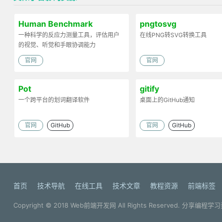
Human Benchmark
pngtosvg
一种科学的反应力测量工具，评估用户
在线PNG转SVG转换工具
的视觉、听觉和手眼协调能力
官网
官网
Pot
gitify
一个跨平台的划词翻译软件
桌面上的GitHub通知
官网
GitHub
官网
GitHub
首页
技术导航
在线工具
技术文章
教程资源
前端标签
Copyright © 2018
Web前端开发网
All Rights Reserved