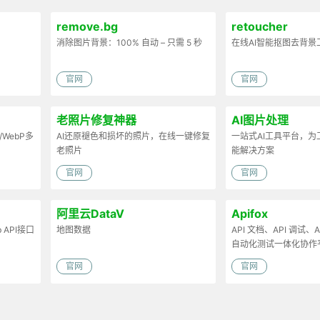
remove.bg
retoucher
消除图片背景：100% 自动 – 只需 5 秒
在线AI智能抠图去背景
官网
官网
老照片修复神器
AI图片处理
/WebP多
AI还原褪色和损坏的照片，在线一键修复
一站式AI工具平台，
老照片
能解决方案
官网
官网
阿里云DataV
Apifox
API接口
地图数据
API 文档、API 调试、AP
自动化测试一体化协作
官网
官网