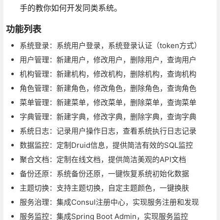
手的教你如何开发同类系统。
功能列表
系统登录：系统用户登录，系统登录认证（token方式）
用户管理：新建用户，修改用户，删除用户，查询用户
机构管理：新建机构，修改机构，删除机构，查询机构
角色管理：新建角色，修改角色，删除角色，查询角色
菜单管理：新建菜单，修改菜单，删除菜单，查询菜单
字典管理：新建字典，修改字典，删除字典，查询字典
系统日志：记录用户操作日志，查看系统执行日志记录
数据监控：定制Druid信息，提供简洁有效的SQL监控
聚合文档：定制在线文档，提供简洁美观的API文档
备份还原：系统备份还原，一键恢复系统初始化数据
主题切换：支持主题切换，自定主题颜色，一键换肤
服务治理：集成Consul注册中心，实现服务注册和发现
服务监控：集成Spring Boot Admin，实现服务监控