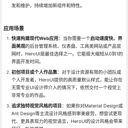
发和维护，持续增加新组件和特性。
应用场景
快速构建现代Web应用
：当你需要一个
启动速度快、界
面美观
的后台管理系统、仪表盘、工具类网站或产品官
网时，HeroUI是最佳选择之一。它能极大缩短从0到1的
界面开发时间。
初创项目或个人作品集
：对于设计资源有限的小团队或
个人开发者，HeroUI提供的高质量默认样式，能让你在
无需专业UI设计师介入的情况下，依然交付一个视觉上
非常专业的作品。
追求独特视觉风格的项目
：如果你对Material Design或
Ant Design等主流设计风格感到审美疲劳，想尝试更现
代、更具表现力的视觉语言，HeroUI的设计风格会带来