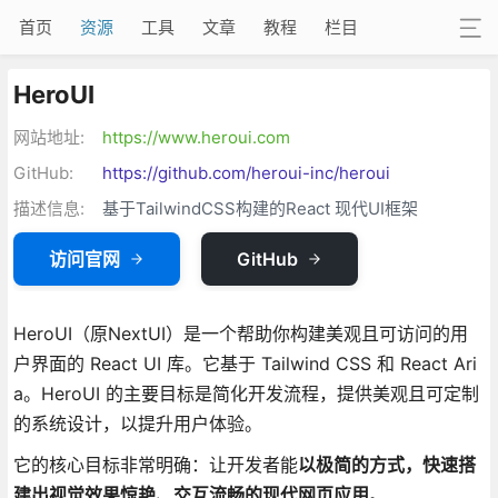
首页
资源
工具
文章
教程
栏目
HeroUI
网站地址:
https://www.heroui.com
GitHub:
https://github.com/heroui-inc/heroui
描述信息:
基于TailwindCSS构建的React 现代UI框架
访问官网
GitHub
HeroUI（原NextUI）是一个帮助你构建美观且可访问的用
户界面的 React UI 库。它基于 Tailwind CSS 和 React Ari
a。HeroUI 的主要目标是简化开发流程，提供美观且可定制
的系统设计，以提升用户体验。
它的核心目标非常明确：让开发者能
以极简的方式，快速搭
建出视觉效果惊艳、交互流畅的现代网页应用
。