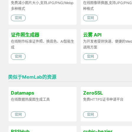
免费减小图片大小,支持JPG/PNG/Webp
在线图像转换器,支持JPG/PNG
多种格式
种格式
官网
官网
证件照生成器
云雾 API
在线制作标准证件照、换底色、AI智能生
为开发者提供快速、便捷的Web 
成
调用方案
官网
官网
类似于MemLab的资源
Datamaps
ZeroSSL
在线数据热度图生成工具
免费HTTPS证书申请平台
官网
官网
RSSHub
cubic-bezier