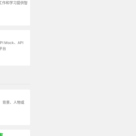
为工作和学习提供智
I Mock、API
平台
、背景、人物或
N库