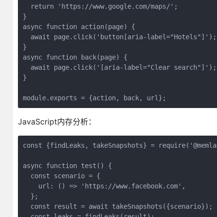
  return 'https://www.google.com/maps/';
}
async function action(page) {
  await page.click('button[aria-label="Hotels"]');
}
async function back(page) {
  await page.click('[aria-label="Clear search"]');
}
module.exports = {action, back, url};
JavaScript内存分析：
const {findLeaks, takeSnapshots} = require('@memla
async function test() {
  const scenario = {
    url: () => 'https://www.facebook.com',
  };
  const result = await takeSnapshots({scenario});
  const leaks = findLeaks(result);