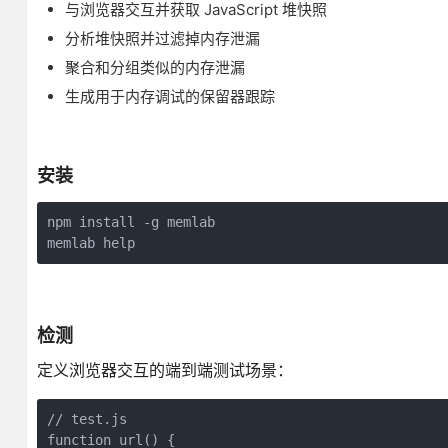
与浏览器交互并获取 JavaScript 堆快照
分析堆快照并过滤掉内存泄漏
聚合和分组类似的内存泄漏
生成用于内存调试的保留器跟踪
安装
npm install -g memlab
memlab help
检测
定义浏览器交互的端到端测试场景：
// test.js
function url() {