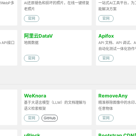
/WebP多
AI还原褪色和损坏的照片，在线一键修复
一站式AI工具平台，
老照片
能解决方案
官网
官网
阿里云DataV
Apifox
API接口
地图数据
API 文档、API 调试、AP
自动化测试一体化协作
官网
官网
WeKnora
RemoveAny
基于大语言模型（LLM）的文档理解与
精准移除图像中的水印
语义检索框架
任意物体
官网
GitHub
官网
uBlock
Bootstrap CD