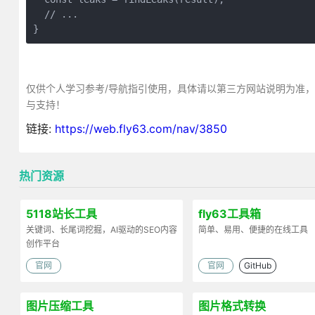
  // ...
}
仅供个人学习参考/导航指引使用，具体请以第三方网站说明为准
与支持！
链接:
https://web.fly63.com/nav/3850
热门资源
5118站长工具
fly63工具箱
关键词、长尾词挖掘，AI驱动的SEO内容
简单、易用、便捷的在线工具
创作平台
官网
官网
GitHub
图片压缩工具
图片格式转换