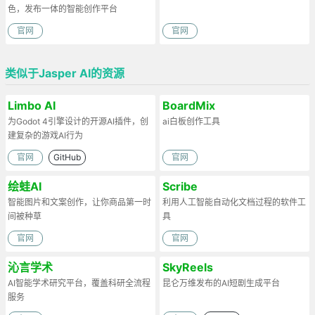
色，发布一体的智能创作平台
官网
官网
类似于Jasper AI的资源
Limbo AI
BoardMix
为Godot 4引擎设计的开源AI插件，创
ai白板创作工具
建复杂的游戏AI行为
官网
GitHub
官网
绘蛙AI
Scribe
智能图片和文案创作，让你商品第一时
利用人工智能自动化文档过程的软件工
间被种草
具
官网
官网
沁言学术
SkyReels
AI智能学术研究平台，覆盖科研全流程
昆仑万维发布的AI短剧生成平台
服务