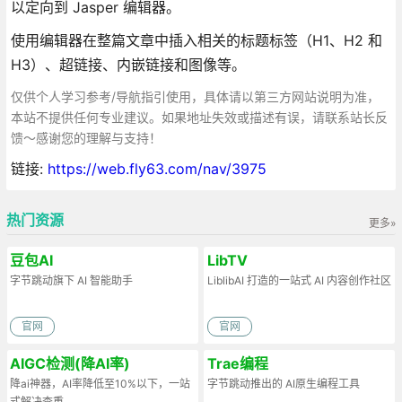
以定向到 Jasper 编辑器。
使用编辑器在整篇文章中插入相关的标题标签（H1、H2 和
H3）、超链接、内嵌链接和图像等。
仅供个人学习参考/导航指引使用，具体请以第三方网站说明为准，
本站不提供任何专业建议。如果地址失效或描述有误，请联系站长反
馈～感谢您的理解与支持！
链接:
https://web.fly63.com/nav/3975
热门资源
更多»
豆包AI
LibTV
字节跳动旗下 AI 智能助手
LiblibAI 打造的一站式 AI 内容创作社区
官网
官网
AIGC检测(降AI率)
Trae编程
降ai神器，AI率降低至10%以下，一站
字节跳动推出的 AI原生编程工具
式解决查重