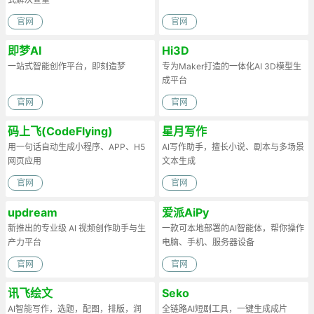
官网
官网
即梦AI
Hi3D
一站式智能创作平台，即刻造梦
专为Maker打造的一体化AI 3D模型生
成平台
官网
官网
码上飞(CodeFlying)
星月写作
用一句话自动生成小程序、APP、H5
AI写作助手，擅长小说、剧本与多场景
网页应用
文本生成
官网
官网
updream
爱派AiPy
新推出的专业级 AI 视频创作助手与生
一款可本地部署的AI智能体，帮你操作
产力平台
电脑、手机、服务器设备
官网
官网
讯飞绘文
Seko
AI智能写作，选题，配图，排版，润
全链路AI短剧工具，一键生成成片