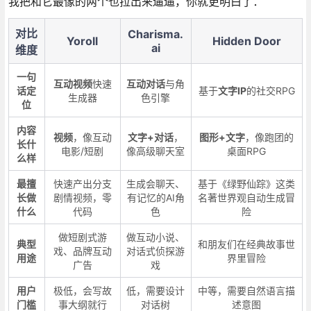
我把和它最像的两个也拉出来遛遛，你就更明白了：
对比
Charisma.
Yoroll
Hidden Door
ai
维度
一句
互动视频
快速
互动对话
与角
话定
基于
文字IP
的社交RPG
生成器
色引擎
位
内容
视频
，像互动
文字+对话
，
图形+文字
，像跑团的
长什
电影/短剧
像高级聊天室
桌面RPG
么样
最擅
快速产出分支
生成会聊天、
基于《绿野仙踪》这类
长做
剧情视频，零
有记忆的AI角
名著世界观自动生成冒
什么
代码
色
险
做短剧式游
做互动小说、
典型
和朋友们在经典故事世
戏、品牌互动
对话式侦探游
用途
界里冒险
广告
戏
用户
极低，会写故
低，需要设计
中等，需要自然语言描
门槛
事大纲就行
对话树
述意图