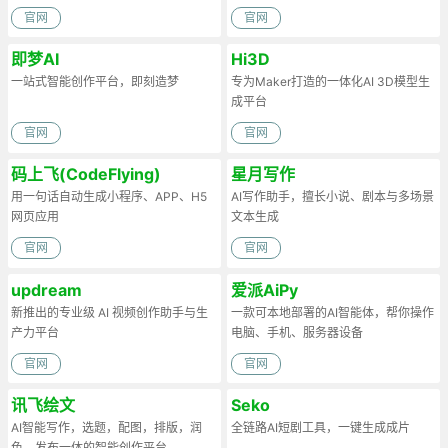
官网
官网
即梦AI
Hi3D
一站式智能创作平台，即刻造梦
专为Maker打造的一体化AI 3D模型生
成平台
官网
官网
码上飞(CodeFlying)
星月写作
用一句话自动生成小程序、APP、H5
AI写作助手，擅长小说、剧本与多场景
网页应用
文本生成
官网
官网
updream
爱派AiPy
新推出的专业级 AI 视频创作助手与生
一款可本地部署的AI智能体，帮你操作
产力平台
电脑、手机、服务器设备
官网
官网
讯飞绘文
Seko
AI智能写作，选题，配图，排版，润
全链路AI短剧工具，一键生成成片
色，发布一体的智能创作平台