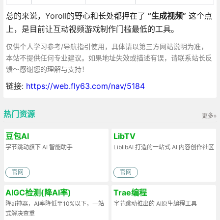
总的来说，Yoroll的野心和长处都押在了
“生成视频”
这个点
上，是目前让互动视频游戏制作门槛最低的工具。
仅供个人学习参考/导航指引使用，具体请以第三方网站说明为准，
本站不提供任何专业建议。如果地址失效或描述有误，请联系站长反
馈～感谢您的理解与支持！
链接:
https://web.fly63.com/nav/5184
热门资源
更多»
豆包AI
LibTV
字节跳动旗下 AI 智能助手
LiblibAI 打造的一站式 AI 内容创作社区
官网
官网
AIGC检测(降AI率)
Trae编程
降ai神器，AI率降低至10%以下，一站
字节跳动推出的 AI原生编程工具
式解决查重