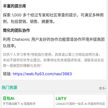
丰富的提示库
探索 1,000 多个经过专家和社区审查的提示，可满足多种用
例，包括营销、销售、摘要等。
简化的团队协作
利用 Chatsonic 用户友好的协作功能营造协作环境并提高团
队效率。
仅供个人学习参考/导航指引使用，具体请以第三方网站说明为准，
本站不提供任何专业建议。如果地址失效或描述有误，请联系站长反
馈～感谢您的理解与支持！
链接:
https://web.fly63.com/nav/3983
热门资源
更多»
豆包AI
LibTV
字节跳动旗下 AI 智能助手
LiblibAI 打造的一站式 AI 内容创作社区