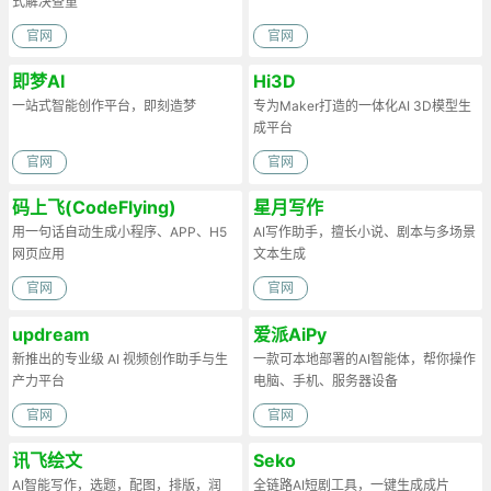
式解决查重
官网
官网
即梦AI
Hi3D
一站式智能创作平台，即刻造梦
专为Maker打造的一体化AI 3D模型生
成平台
官网
官网
码上飞(CodeFlying)
星月写作
用一句话自动生成小程序、APP、H5
AI写作助手，擅长小说、剧本与多场景
网页应用
文本生成
官网
官网
updream
爱派AiPy
新推出的专业级 AI 视频创作助手与生
一款可本地部署的AI智能体，帮你操作
产力平台
电脑、手机、服务器设备
官网
官网
讯飞绘文
Seko
AI智能写作，选题，配图，排版，润
全链路AI短剧工具，一键生成成片