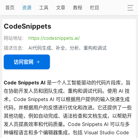
首页
资源
工具
文章
教程
栏目
CodeSnippets
网站地址:
https://codesnippets.ai/
描述信息:
Al代码生成、补全、分析、重构和调试
访问官网
Code Snippets AI
是一个人工智能驱动的代码片段库，旨
在协助开发人员和团队生成、重构和调试代码。使用 AI 技
术，Code Snippets AI 可以根据用户提供的输入快速生成
代码，并根据用户的反馈进行优化和改进。它还提供了一些
其他功能，例如自动完成、语法检查和文档生成，以帮助开
发人员提高效率和代码质量。Code Snippets AI 可以与多
种编程语言和多个编辑器集成，包括 Visual Studio Code