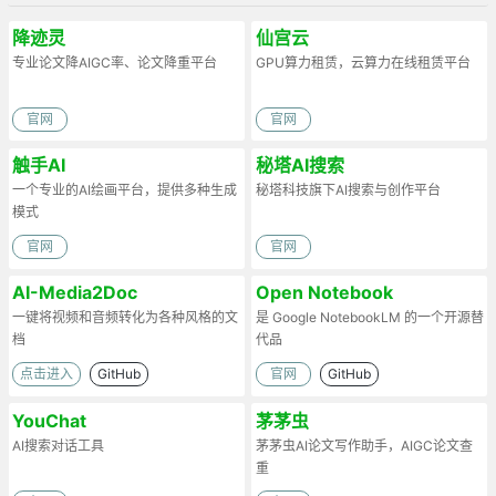
降迹灵
仙宫云
专业论文降AIGC率、论文降重平台
GPU算力租赁，云算力在线租赁平台
官网
官网
触手AI
秘塔AI搜索
一个专业的AI绘画平台，提供多种生成
秘塔科技旗下AI搜索与创作平台
模式
官网
官网
AI-Media2Doc
Open Notebook
一键将视频和音频转化为各种风格的文
是 Google NotebookLM 的一个开源替
档
代品
点击进入
GitHub
官网
GitHub
YouChat
茅茅虫
AI搜索对话工具
茅茅虫AI论文写作助手，AIGC论文查
重