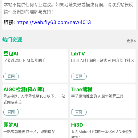
本站不提供任何专业建议。如果地址失效或描述有误，请联系站长反
馈～感谢您的理解与支持！
链接:
https://web.fly63.com/nav/4013
热门资源
更多»
豆包AI
LibTV
字节跳动旗下 AI 智能助手
LiblibAI 打造的一站式 AI 内容创作社区
官网
官网
AIGC检测(降AI率)
Trae编程
降ai神器，AI率降低至10%以下，一站
字节跳动推出的 AI原生编程工具
式解决查重
官网
官网
即梦AI
Hi3D
一站式智能创作平台，即刻造梦
专为Maker打造的一体化AI 3D模型生
成平台