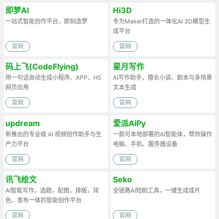
即梦AI
Hi3D
一站式智能创作平台，即刻造梦
专为Maker打造的一体化AI 3D模型生
成平台
官网
官网
码上飞(CodeFlying)
星月写作
用一句话自动生成小程序、APP、H5
AI写作助手，擅长小说、剧本与多场景
网页应用
文本生成
官网
官网
updream
爱派AiPy
新推出的专业级 AI 视频创作助手与生
一款可本地部署的AI智能体，帮你操作
产力平台
电脑、手机、服务器设备
官网
官网
讯飞绘文
Seko
AI智能写作，选题，配图，排版，润
全链路AI短剧工具，一键生成成片
色，发布一体的智能创作平台
官网
官网