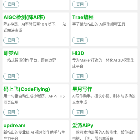
官网
官网
AIGC检测(降AI率)
Trae编程
降ai神器，AI率降低至10%以下，一站
字节跳动推出的 AI原生编程工具
式解决查重
官网
官网
即梦AI
Hi3D
一站式智能创作平台，即刻造梦
专为Maker打造的一体化AI 3D模型生
成平台
官网
官网
码上飞(CodeFlying)
星月写作
用一句话自动生成小程序、APP、H5
AI写作助手，擅长小说、剧本与多场景
网页应用
文本生成
官网
官网
updream
爱派AiPy
新推出的专业级 AI 视频创作助手与生
一款可本地部署的AI智能体，帮你操作
产力平台
电脑、手机、服务器设备