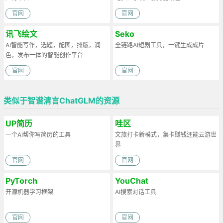
官网
官网
讯飞绘文
Seko
AI智能写作，选题，配图，排版，润
全链路AI短剧工具，一键生成成片
色，发布一体的智能创作平台
官网
官网
类似于智谱清言ChatGLM的资源
UP简历
哇区
一个AI帮你写简历的工具
文旅打卡新模式，集卡赚钱还能云游世
界
官网
官网
PyTorch
YouChat
开源机器学习框架
AI搜索对话工具
官网
官网