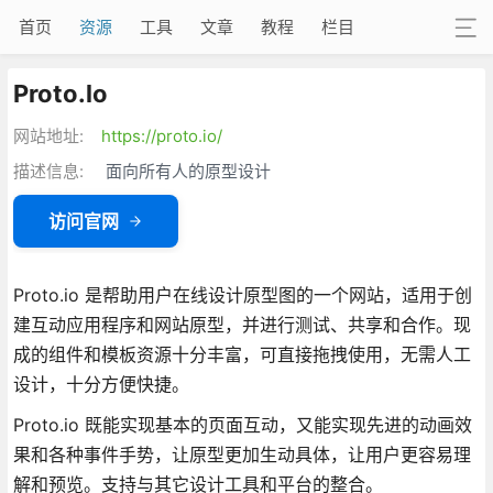
首页
资源
工具
文章
教程
栏目
Proto.lo
网站地址:
https://proto.io/
描述信息:
面向所有人的原型设计
访问官网
Proto.io 是帮助用户在线设计原型图的一个网站，适用于创
建互动应用程序和网站原型，并进行测试、共享和合作。现
成的组件和模板资源十分丰富，可直接拖拽使用，无需人工
设计，十分方便快捷。
Proto.io 既能实现基本的页面互动，又能实现先进的动画效
果和各种事件手势，让原型更加生动具体，让用户更容易理
解和预览。支持与其它设计工具和平台的整合。