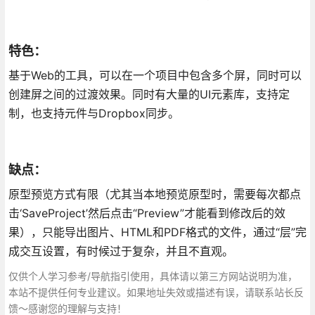
特色：
基于Web的工具，可以在一个项目中包含多个屏，同时可以
创建屏之间的过渡效果。同时有大量的UI元素库，支持定
制，也支持元件与Dropbox同步。
缺点：
原型预览方式有限（尤其当本地预览原型时，需要每次都点
击‘SaveProject’然后点击“Preview”才能看到修改后的效
果），只能导出图片、HTML和PDF格式的文件，通过“层”完
成交互设置，有时候过于复杂，并且不直观。
仅供个人学习参考/导航指引使用，具体请以第三方网站说明为准，
本站不提供任何专业建议。如果地址失效或描述有误，请联系站长反
馈～感谢您的理解与支持！