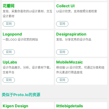
花瓣网
Collect UI
发现、采集你喜欢的UI设计素材、交互
UI设计欣赏，支持按照分类检索
设计素材
官网
官网
Logopond
Designspiration
一款LOGO 设计欣赏的网站
发现、分享优秀的设计作品
官网
官网
UpLabs
MobileMozaic
设计作品展示、分析，设计素材下载，
移动端 UI 设计欣赏，可通过分类和组
交易平台
件元素进行筛选查找
官网
官网
类似于Proto.lo的资源
Kigen Design
littlebigdetails